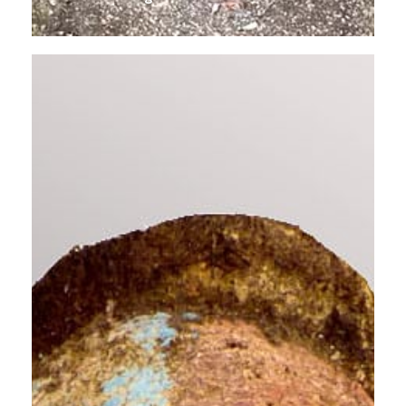
Figure
De
Grade
Ambrym
Vanuatu