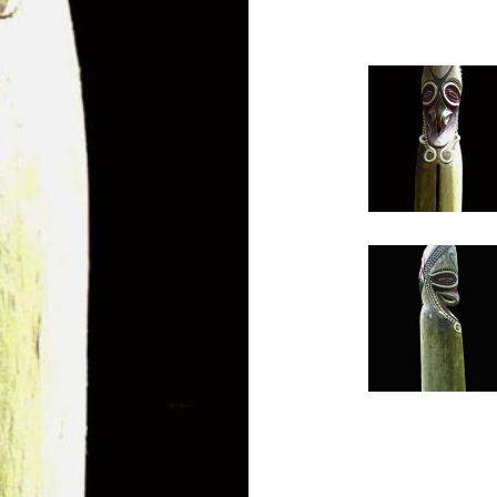
tambour-
5c
tambour-
5d