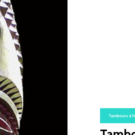
Tambours à f
Tamb