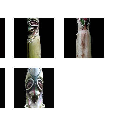
tambour-
tambour-
5a
5b
tambour-
5e